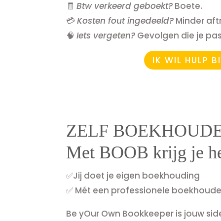
🧾
Btw verkeerd geboekt?
Boete.
💳
Kosten fout ingedeeld?
Minder aft
🧠
Iets vergeten?
Gevolgen die je pas 
IK WIL HULP 
ZELF BOEKHOUDE
Met BOOB krijg je he
✅Jij doet je eigen boekhouding
✅ Mét een professionele boekhouder
Be yOur Own Bookkeeper is jouw sid