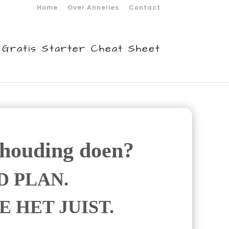
Home
Over Annelies
Contact
Gratis Starter Cheat Sheet
khouding doen?
D PLAN.
 HET JUIST.