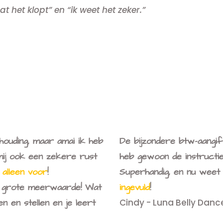
at het klopt” en “ik weet het zeker.”
LAAT MIJ OOK MET ZEKERHEID BOEKHOUDEN
khouding, maar amai ik heb
De bijzondere btw-aangif
 mij ook een zekere rust
heb gewoon de instructi
t alleen voor
!
Superhandig, en nu weet 
n grote meerwaarde! Wat
ingevuld
!
en en stellen en je leert
Cindy - Luna Belly Danc