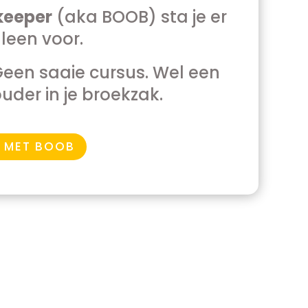
keeper
(aka BOOB) sta je er
lleen voor.
en saaie cursus. Wel een
der in je broekzak.
 MET BOOB