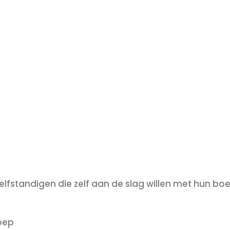
WIL OOK LEREN ZELF MIJN BOEKHOUDING TE 
elfstandigen die zelf aan de slag willen met hun boe
roep