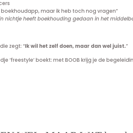
cers
een boekhoudapp, maar ik heb toch nog vragen”
jn nichtje heeft boekhouding gedaan in het middelbaa
ie zegt: “
Ik wil het zelf doen, maar dan wel juist.
”
ijdje ‘freestyle’ boekt: met BOOB krijg je de begeleidi