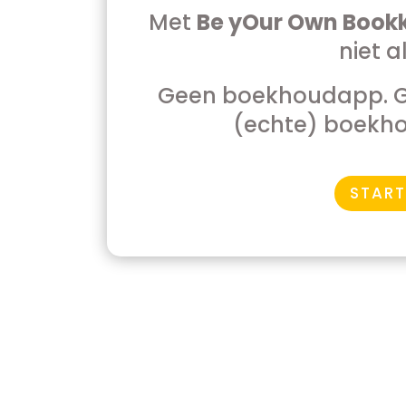
Met
Be yOur Own Book
niet a
Geen boekhoudapp. Ge
(echte) boekhou
START