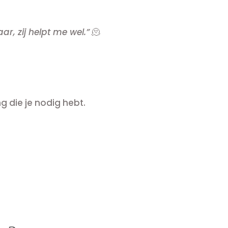
r, zij helpt me wel.”
🫠
ng die je nodig hebt.